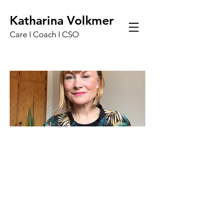
Katharina Volkmer
Care I Coach I CS
O
Hi, ich bin Katharina
CMO, Coach & Achtsamkeits-Trainerin
Pflege, Leadership und Achtsamkeit – drei
Bereiche, die für mich zusammengehören. Ich
setze mich dafür ein, dass Menschen in
herausfordernden Situationen Unterstützung
finden: durch digitale Lösungen, Coaching und