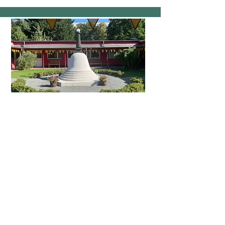
Achtsamkeit
MBSR Kurse & Coaching
Achtsamkeitskurs
Lerne, Stress zu reduzieren und achtsamer zu
leben. Mein Kurs basiert auf den Methoden von
Jon Kabat-Zinn (MBSR) und bietet dir praktische
Übungen, um Achtsamkeit direkt in deinen
Alltag zu integrieren – für mehr Gelassenheit
und innere Ruhe. Nächster MBSR-Kurs startet
am
25.04.2025
.