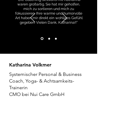
waren großartig. Sie hat mir geholfen,
mich zu sortieren und mich zu
fokussieren. Ihre warme und humorvolle
Art haben mir direkt ein wohliges Gefühl
gegeben. Vielen Dank, Katharina!!"
Katharina Volkmer
Systemischer Personal & Business
Coach,
Yoga- & Achtsamkeits-
Trainerin
CMO bei
Nui Care GmbH
info@KatharinaVolkmer.com