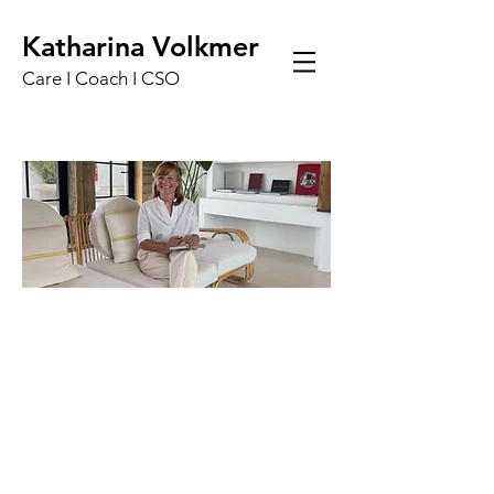
Katharina Volkmer
Care I Coach I CS
O
Hi, ich bin Katharina
CMO, Coach & Achtsamkeits-Trainerin
Nach 15 Jahren in globalen Agenturen mit Marken
wie BMW und Nestlé kündigte ich, um meine Oma
palliativ zu pflegen. In dieser Zeit habe ich gelernt,
wie wichtig es ist, da zu sein.
Daraus entstand mein Purpose: Pflegende