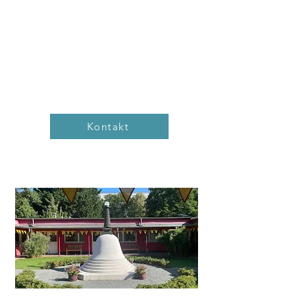
Angehörige zu unterstützen und Menschen zu
helfen, ihr Leben bewusst zu leben. Ich bin CMO bei
der Pflege App Nui, Coach und Achtsamkeits-
Trainerin – schön, dich kennenzulernen!
- Coaching
– Klarheit & Resilienz finden
- Achtsamkeitskurs
– Stress bewältigen & da sein
- Speakerin
– Mut finden & Purpose leben
Kontakt