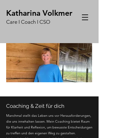
Katharina Volkmer
Care I Coach I CS
O
Zeit für dich
Coaching & Zeit für dich
Manchmal stellt das Leben uns vor Herausforderungen,
die uns innehalten lassen. Mein Coaching bietet Raum
für Klarheit und Reflexion, um bewusste Entscheidungen
zu treffen und den eigenen Weg zu gestalten.