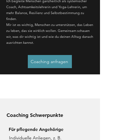
Ich begleite Menschen ganzheitlich als systemischer
Coach, Achtsamkeitslehrerin und Yoga-Lehrerin, um
mehr Balance, Resilienz und Selbstbestimmung zu
finden.
Mir ist es wichtig, Menschen zu unterstützen, das Leben
zu leben, das sie wirklich wollen. Gemeinsam schauen
wir, was dir wichtig ist und wie du deinen Alltag danach
ausrichten kannst.
Coaching anfragen
Coaching Schwerpunkte
Für pflegende Angehörige
Individuelle Anliegen, z. B.